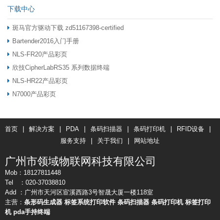
下载中心
斑马官方驱动下载 zd51167398-certified
Bartender2016入门手册
NLS-FR20产品彩页
欣技CipherLabRS35 系列数据终端
NLS-HR22产品彩页
N7000产品彩页
首页
|
解决方案
|
PDA
|
条码扫描器
|
条码打印机
|
RFID设备
|
服务支持
|
关于我们
|
网站地址
广州市领域物联网科技有限公司
Mob：18127811448
Tel ：020-37038810
Add ：广州市天河区宦溪西路3号智晟大厦一楼118室
主营：
条形码生成器
标签系统打印软件
条码扫描器
条码打印机
标签打印
机
pda手持终端