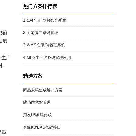
热门方案排行榜
1
SAP与PI对接条码系统
息输
2
固定资产条码管理
生质
3
WMS仓库/储管理系统
，生产
4
MES生产线条码管理应用
料。
精选方案
商品条码生成解决方案
防伪防窜货管理
用友U8条码集成
金蝶K3/EAS条码接口
类型