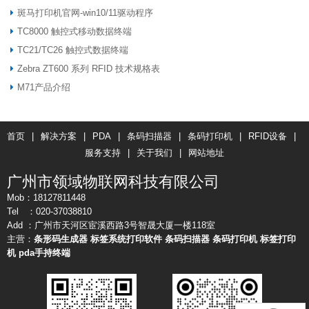
斑马打印机官网-win10/11驱动程序
TC8000 触控式移动数据终端
TC21/TC26 触控式数据终端
Zebra ZT600 系列 RFID 技术规格表
M71产品介绍
首页
|
解决方案
|
PDA
|
条码扫描器
|
条码打印机
|
RFID设备
|
服务支持
|
关于我们
|
网站地址
广州市领域物联网科技有限公司
Mob：18127811448
Tel ：020-37038810
Add ：广州市天河区宦溪西路3号智晟大厦一楼118室
主营：
条形码生成器
标签系统打印软件
条码扫描器
条码打印机
标签打印
机
pda手持终端