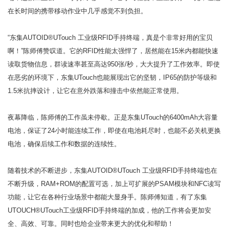
在长时间的携带移动作业中几乎感觉不到负担。
“东集AUTOID®UTouch 工业级RFID手持终端，真是个非常好用的宝贝
啊！”陈师傅赞叹道。它的RFID性能太强悍了，居然能在15米内都能快速
读取货物信息，群读速率甚至高达950张/秒，大大提升了工作效率。即使
在恶劣的环境下，东集UTouch也能展现出它的坚韧，IP65的防护等级和
1.5米抗摔设计，让它在意外跌落和撞击中依然能正常使用。
夜幕降临，陈师傅的工作虽未停歇。正是东集UTouch的6400mAh大容量
电池，保证了24小时能连续工作，即使在电池耗尽时，也能不必关机更换
电池，确保后续工作和数据的连续性。
随着技术的不断进步，东集AUTOID®UTouch 工业级RFID手持终端也在
不断升级，RAM+ROM的配置可选，加上可扩展的PSAM模块和NFC读写
功能，让它在各种行业场景中都能大显身手。陈师傅知道，有了东集
UTOUCH®UTouch工业级RFID手持终端的加成，他的工作将会更加安
全、高效、可靠。同时也给企业带来更大的优化和帮助！