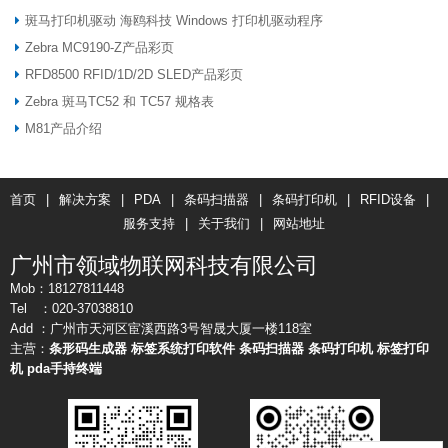
斑马打印机驱动 海鸥科技 Windows 打印机驱动程序
Zebra MC9190-Z产品彩页
RFD8500 RFID/1D/2D SLED产品彩页
Zebra 斑马TC52 和 TC57 规格表
M81产品介绍
首页
|
解决方案
|
PDA
|
条码扫描器
|
条码打印机
|
RFID设备
|
服务支持
|
关于我们
|
网站地址
广州市领域物联网科技有限公司
Mob：18127811448
Tel ：020-37038810
Add ：广州市天河区宦溪西路3号智晟大厦一楼118室
主营：
条形码生成器
标签系统打印软件
条码扫描器
条码打印机
标签打印
机
pda手持终端