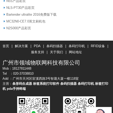
N5S产品彩页
NLS-PT30产品彩页
Bartender ultralite 2016免费版下载
MC32N0-CE7.0英文刷机包
N2S000产品彩页
首页
|
解决方案
|
PDA
|
条码扫描器
|
条码打印机
|
RFID设备
|
服务支持
|
关于我们
|
网站地址
广州市领域物联网科技有限公司
Mob：18127811448
Tel ：020-37038810
Add ：广州市天河区宦溪西路3号智晟大厦一楼118室
主营：
条形码生成器
标签系统打印软件
条码扫描器
条码打印机
标签打印
机
pda手持终端