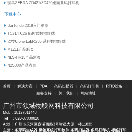
斑马ZEBRA ZD421/ZD420桌面条码打印机
下载中心
BarTender2019入门彩页
TC21/TC26 触控式数据终端
欣技CipherLabRS35 系列数据终端
M1211产品彩页
NLS-HR15产品彩页
N2S000产品彩页
首页
|
解决方案
|
PDA
|
条码扫描器
|
条码打印机
|
RFID设备
|
服务支持
|
关于我们
|
网站地址
广州市领域物联网科技有限公司
Mob：18127811448
Tel ：020-37038810
Add ：广州市天河区宦溪西路3号智晟大厦一楼118室
主营：
条形码生成器
标签系统打印软件
条码扫描器
条码打印机
标签打印