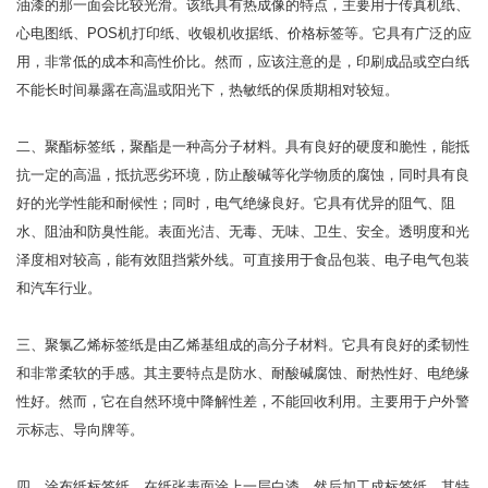
油漆的那一面会比较光滑。该纸具有热成像的特点，主要用于传真机纸、
心电图纸、POS机打印纸、收银机收据纸、价格标签等。它具有广泛的应
用，非常低的成本和高性价比。然而，应该注意的是，印刷成品或空白纸
不能长时间暴露在高温或阳光下，热敏纸的保质期相对较短。
二、聚酯标签纸，聚酯是一种高分子材料。具有良好的硬度和脆性，能抵
抗一定的高温，抵抗恶劣环境，防止酸碱等化学物质的腐蚀，同时具有良
好的光学性能和耐候性；同时，电气绝缘良好。它具有优异的阻气、阻
水、阻油和防臭性能。表面光洁、无毒、无味、卫生、安全。透明度和光
泽度相对较高，能有效阻挡紫外线。可直接用于食品包装、电子电气包装
和汽车行业。
三、聚氯乙烯标签纸是由乙烯基组成的高分子材料。它具有良好的柔韧性
和非常柔软的手感。其主要特点是防水、耐酸碱腐蚀、耐热性好、电绝缘
性好。然而，它在自然环境中降解性差，不能回收利用。主要用于户外警
示标志、导向牌等。
四、涂布纸标签纸，在纸张表面涂上一层白漆，然后加工成标签纸，其特