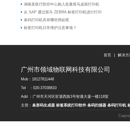
湖南某医疗防控中心购入批量斑马桌面打印机
从 SAP 通过斑马 ZEBRA 标签打印机进行打印
条码打印机具有哪些用处呢
标签打印机日常维护注意事项？
首页
|
解决方
广州市领域物联网科技有限公司
Mob：18127811448
Tel ：020-37038810
Add ：广州市天河区宦溪西路3号智晟大厦一楼118室
主营：
条形码生成器
标签系统打印软件
条码扫描器
条码打印机
Copy