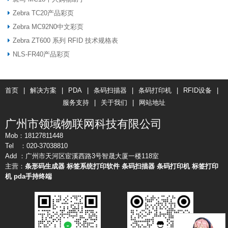
Zebra TC20产品彩页
Zebra MC92N0中文彩页
Zebra ZT600 系列 RFID 技术规格表
NLS-FR40产品彩页
首页
|
解决方案
|
PDA
|
条码扫描器
|
条码打印机
|
RFID设备
|
服务支持
|
关于我们
|
网站地址
广州市领域物联网科技有限公司
Mob：18127811448
Tel ：020-37038810
Add ：广州市天河区宦溪西路3号智晟大厦一楼118室
主营：
条形码生成器
标签系统打印软件
条码扫描器
条码打印机
标签打印
机
pda手持终端