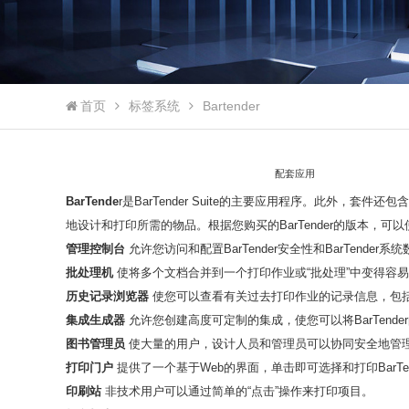
首页
标签系统
Bartender
                                配套应用
BarTende
r是BarTender Suite的主要应用程序。此外，套件
地设计和打印所需的物品。根据您购买的BarTender的版本，可以使
管理控制台
允许您访问和配置BarTender安全性和BarTende
批处理机
使将多个文档合并到一个打印作业或“批处理”中变得容
历史记录浏览器
使您可以查看有关过去打印作业的记录信息，包
集成生成器
允许您创建高度可定制的集成，使您可以将BarTend
图书管理员
使大量的用户，设计人员和管理员可以协同安全地管理Ba
打印门户
提供了一个基于Web的界面，单击即可选择和打印BarTen
印刷站
非技术用户可以通过简单的“点击”操作来打印项目。