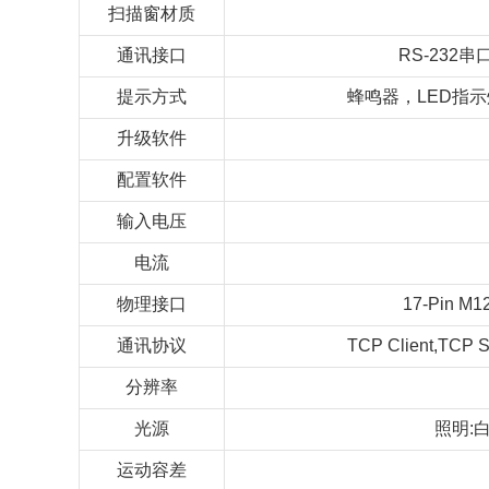
扫描窗材质
通讯接口
RS-232
提示方式
蜂鸣器，LED指
升级软件
配置软件
输入电压
电流
物理接口
17-Pin
通讯协议
TCP Client,TCP Se
分辨率
光源
照明:白
运动容差