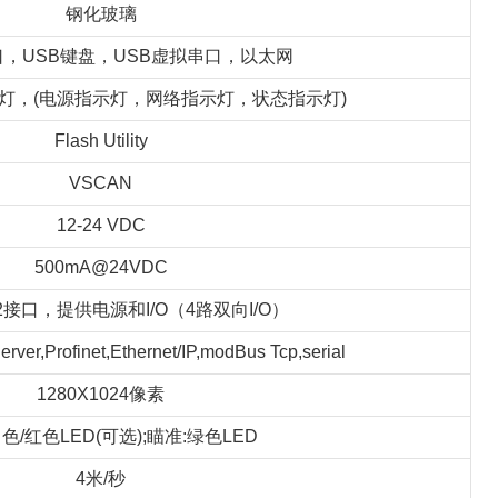
钢化玻璃
串口，USB键盘，USB虚拟串口，以太网
示灯，(电源指示灯，网络指示灯，状态指示灯)
Flash Utility
VSCAN
12-24 VDC
500mA@24VDC
 M12接口，提供电源和I/O（4路双向I/O）
rver,Profinet,Ethernet/IP,modBus Tcp,serial
1280X1024像素
色/红色LED(可选);瞄准:绿色LED
4米/秒