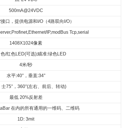
500mA@24VDC
 M12接口，提供电源和I/O（4路双向I/O）
rver,Profinet,Ethernet/IP,modBus Tcp,serial
1408X1024像素
色/红色LED(可选);瞄准:绿色LED
4米/秒
水平:40°，垂直:34°
，士75°，360°(左右、前后、转动)
最低 20%反射差
DataBar 在内的所有通用的一维码、二维码
1D: 3mit