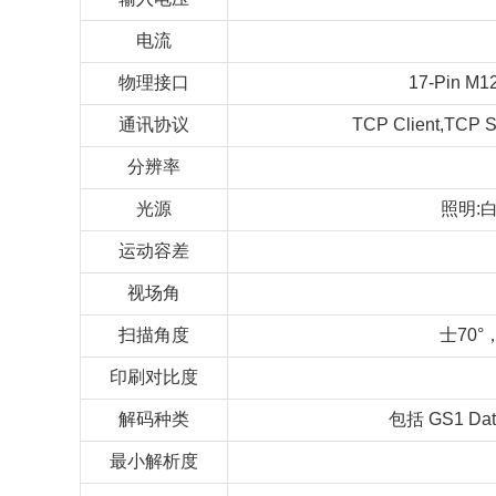
电流
物理接口
17-Pin
通讯协议
TCP Client,TCP Se
分辨率
光源
照明:白
运动容差
视场角
扫描角度
士70°
印刷对比度
解码种类
包括 GS1 
最小解析度