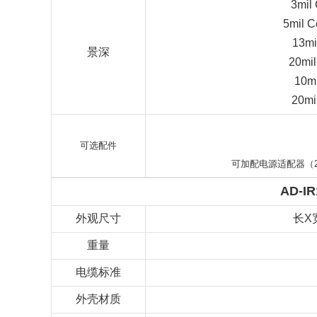
3mil
5mil 
13mi
景深
20mi
10m
20mi
可选配件
可加配电源适配器（220
AD-I
外观尺寸
长X
重量
电缆标准
外壳材质