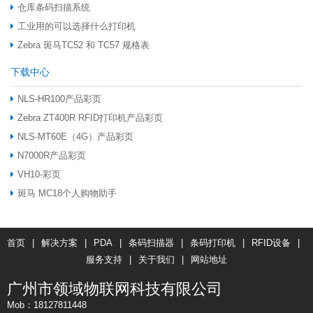
仓库条码扫描系统
工业用的可以选择什么打印机
Zebra 斑马TC52 和 TC57 规格表
下载中心
NLS-HR100产品彩页
Zebra ZT400R RFID打印机产品彩页
NLS-MT60E（4G）产品彩页
N7000R产品彩页
VH10-彩页
斑马 MC18个人购物助手
首页
|
解决方案
|
PDA
|
条码扫描器
|
条码打印机
|
RFID设备
|
服务支持
|
关于我们
|
网站地址
广州市领域物联网科技有限公司
Mob：18127811448