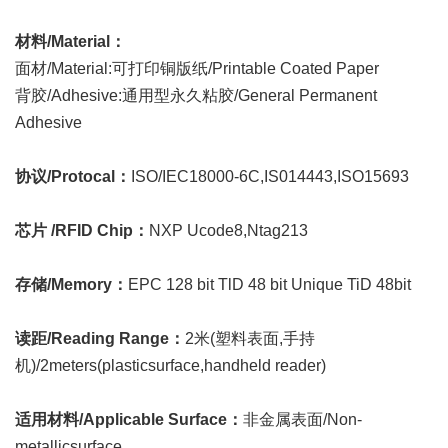
材料/Material：
面材/Material:可打印铜版纸/Printable Coated Paper
背胶/Adhesive:通用型永久粘胶/General Permanent
Adhesive
协议/Protocal：
ISO/IEC18000-6C,IS014443,ISO15693
芯片 /RFID Chip：
NXP Ucode8,Ntag213
存储/Memory：
EPC 128 bit TlD 48 bit Unique TiD 48bit
读距/Reading Range：
2米(塑料表面,手持
机)/2meters(plasticsurface,handheld reader)
适用材料/Applicable Surface：
非金属表面/Non-
metallicsurface