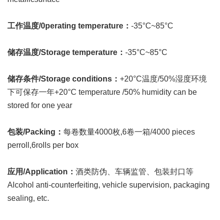
工作温度/0perating temperature：
-35°C~85°C
储存温度/Storage temperature：
-35°C~85°C
储存条件/Storage conditions：
+20°C温度/50%湿度环境
下可保存一年+20°C temperature /50% humidity can be
stored for one year
包装/Packing：
每卷数量4000枚,6卷一箱/4000 pieces
perroll,6rolls per box
应用/Application：
酒类防伪、车辆监管、包装封口等
Alcohol anti-counterfeiting, vehicle supervision, packaging
sealing, etc.