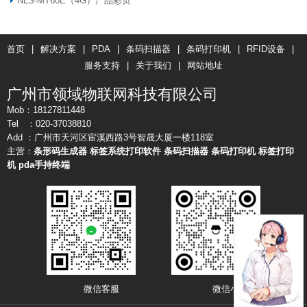
NLS-MT60E（4G）产品彩页
首页
|
解决方案
|
PDA
|
条码扫描器
|
条码打印机
|
RFID设备
|
服务支持
|
关于我们
|
网站地址
广州市领域物联网科技有限公司
Mob：18127811448
Tel ：020-37038810
Add ：广州市天河区宦溪西路3号智晟大厦一楼118室
主营：
条形码生成器
标签系统打印软件
条码扫描器
条码打印机
标签打印
机
pda手持终端
微信客服 微信小店