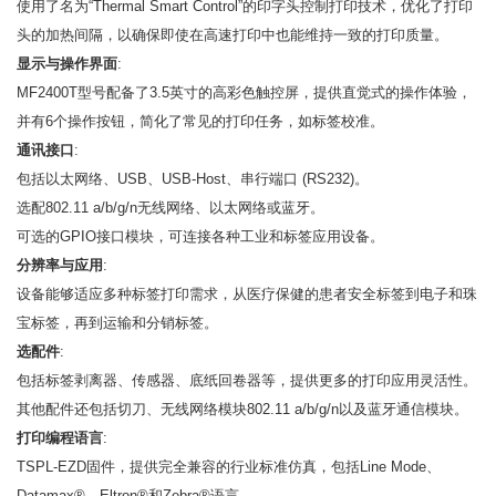
使用了名为“Thermal Smart Control”的印字头控制打印技术，优化了打印
头的加热间隔，以确保即使在高速打印中也能维持一致的打印质量。
显示与操作界面
:
MF2400T型号配备了3.5英寸的高彩色触控屏，提供直觉式的操作体验，
并有6个操作按钮，简化了常见的打印任务，如标签校准。
通讯接口
:
包括以太网络、USB、USB-Host、串行端口 (RS232)。
选配802.11 a/b/g/n无线网络、以太网络或蓝牙。
可选的GPIO接口模块，可连接各种工业和标签应用设备。
分辨率与应用
:
设备能够适应多种标签打印需求，从医疗保健的患者安全标签到电子和珠
宝标签，再到运输和分销标签。
选配件
:
包括标签剥离器、传感器、底纸回卷器等，提供更多的打印应用灵活性。
其他配件还包括切刀、无线网络模块802.11 a/b/g/n以及蓝牙通信模块。
打印编程语言
:
TSPL-EZD固件，提供完全兼容的行业标准仿真，包括Line Mode、
Datamax®、Eltron®和Zebra®语言。