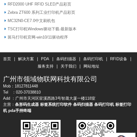
RFD2000 UHF RFID SLED产品彩页
Zebra ZT600 系列工业打印机产品彩页
MC32N0-CE7.0中文刷机包
TSC打印机Windows驱动下载-最新版本
斑马打印机官网-win10/11驱动程序
首页
|
解决方案
|
PDA
|
条码扫描器
|
条码打印机
|
RFID设备
|
服务支持
|
关于我们
|
网站地址
广州市领域物联网科技有限公司
Mob：18127811448
Tel ：020-37038810
Add ：广州市天河区宦溪西路3号智晟大厦一楼118室
主营：
条形码生成器
标签系统打印软件
条码扫描器
条码打印机
标签打印
机
pda手持终端