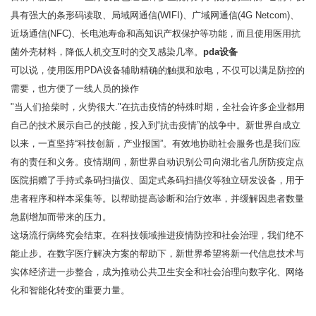
具有强大的条形码读取、局域网通信(WIFI)、广域网通信(4G Netcom)、
近场通信(NFC)、长电池寿命和高知识产权保护等功能，而且使用医用抗
菌外壳材料，降低人机交互时的交叉感染几率。
pda设备
可以说，使用医用PDA设备辅助精确的触摸和放电，不仅可以满足防控的
需要，也方便了一线人员的操作
"当人们拾柴时，火势很大."在抗击疫情的特殊时期，全社会许多企业都用
自己的技术展示自己的技能，投入到“抗击疫情”的战争中。新世界自成立
以来，一直坚持“科技创新，产业报国”。有效地协助社会服务也是我们应
有的责任和义务。疫情期间，新世界自动识别公司向湖北省几所防疫定点
医院捐赠了手持式条码扫描仪、固定式条码扫描仪等独立研发设备，用于
患者程序和样本采集等。以帮助提高诊断和治疗效率，并缓解因患者数量
急剧增加而带来的压力。
这场流行病终究会结束。在科技领域推进疫情防控和社会治理，我们绝不
能止步。在数字医疗解决方案的帮助下，新世界希望将新一代信息技术与
实体经济进一步整合，成为推动公共卫生安全和社会治理向数字化、网络
化和智能化转变的重要力量。