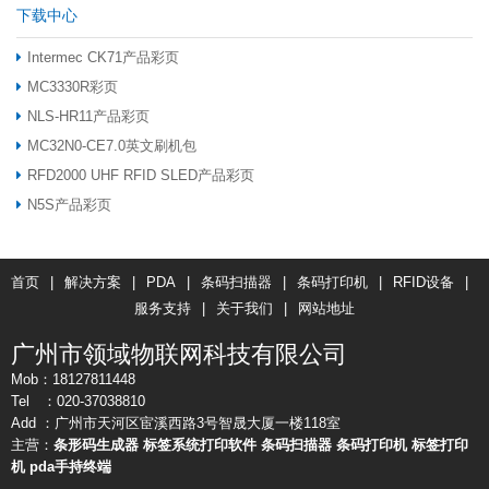
下载中心
Intermec CK71产品彩页
MC3330R彩页
NLS-HR11产品彩页
MC32N0-CE7.0英文刷机包
RFD2000 UHF RFID SLED产品彩页
N5S产品彩页
首页
|
解决方案
|
PDA
|
条码扫描器
|
条码打印机
|
RFID设备
|
服务支持
|
关于我们
|
网站地址
广州市领域物联网科技有限公司
Mob：18127811448
Tel ：020-37038810
Add ：广州市天河区宦溪西路3号智晟大厦一楼118室
主营：
条形码生成器
标签系统打印软件
条码扫描器
条码打印机
标签打印
机
pda手持终端